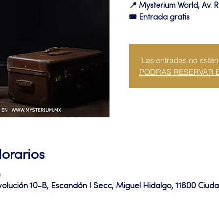
📍 Mysterium World, Av. R
🎟️ Entrada gratis
Las entradas no están
PODRAS RESERVAR 
Horarios
0
volución 10-B, Escandón I Secc, Miguel Hidalgo, 11800 Ciu