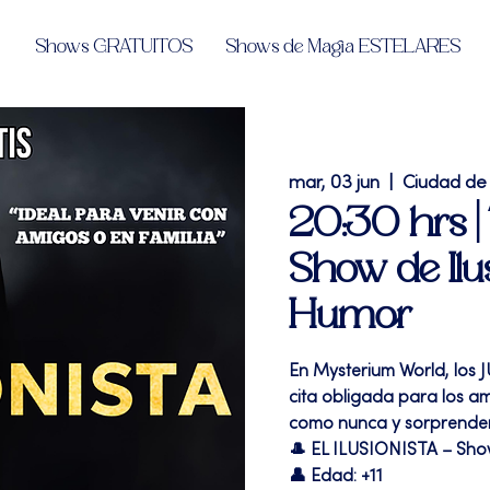
Shows GRATUITOS
Shows de Magia ESTELARES
mar, 03 jun
  |  
Ciudad de
20:30 hrs |
Show de Ilu
Humor
En Mysterium World, los 
cita obligada para los a
como nunca y sorprender
🎩 EL ILUSIONISTA – Sh
👤 Edad: +11