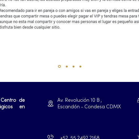
 Centro de
Av. Revolución 10 B ,
ágicos en
Escandón - Condesa CDMX
+52 55 2492 2168