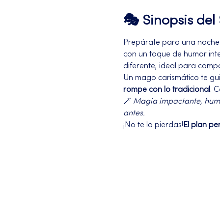
🎭 Sinopsis de
Prepárate para una noche 
con un toque de humor intel
diferente, ideal para compa
Un mago carismático te gui
rompe con lo tradicional
. 
🪄 
Magia impactante, humor
antes.
¡No te lo pierdas!
El plan pe