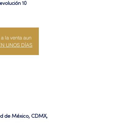
evolución 10
 a la venta aun
EN UNOS DÍAS
dad de México, CDMX,