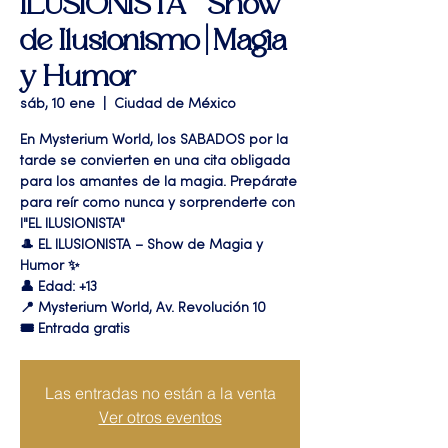
ILUSIONISTA " Show
de Ilusionismo | Magia
y Humor
sáb, 10 ene
  |  
Ciudad de México
En Mysterium World, los SABADOS por la
tarde se convierten en una cita obligada
para los amantes de la magia. Prepárate
para reír como nunca y sorprenderte con
l"EL ILUSIONISTA"
🎩 EL ILUSIONISTA – Show de Magia y
Humor ✨
👤 Edad: +13
📍 Mysterium World, Av. Revolución 10
🎟️ Entrada gratis
Las entradas no están a la venta
Ver otros eventos