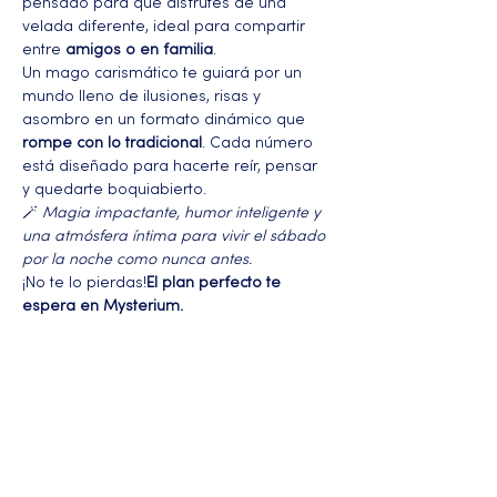
pensado para que disfrutes de una 
velada diferente, ideal para compartir 
entre 
amigos o en familia
.
Un mago carismático te guiará por un 
mundo lleno de ilusiones, risas y 
asombro en un formato dinámico que 
rompe con lo tradicional
. Cada número 
está diseñado para hacerte reír, pensar 
y quedarte boquiabierto.
🪄 
Magia impactante, humor inteligente y 
una atmósfera íntima para vivir el sábado 
por la noche como nunca antes.
¡No te lo pierdas!
El plan perfecto te 
espera en Mysterium.
Más