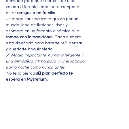
pensado para que disfrutes de una 
velada diferente, ideal para compartir 
entre 
amigos o en familia
.
Un mago carismático te guiará por un 
mundo lleno de ilusiones, risas y 
asombro en un formato dinámico que 
rompe con lo tradicional
. Cada número 
está diseñado para hacerte reír, pensar 
y quedarte boquiabierto.
🪄 
Magia impactante, humor inteligente y 
una atmósfera íntima para vivir el sábado 
por la noche como nunca antes.
¡No te lo pierdas!
El plan perfecto te 
espera en Mysterium.
Más