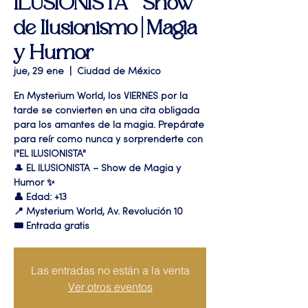
ILUSIONISTA " Show
de Ilusionismo | Magia
y Humor
jue, 29 ene
  |  
Ciudad de México
En Mysterium World, los VIERNES por la
tarde se convierten en una cita obligada
para los amantes de la magia. Prepárate
para reír como nunca y sorprenderte con
l"EL ILUSIONISTA"
🎩 EL ILUSIONISTA – Show de Magia y
Humor ✨
👤 Edad: +13
📍 Mysterium World, Av. Revolución 10
🎟️ Entrada gratis
Las entradas no están a la venta
Ver otros eventos