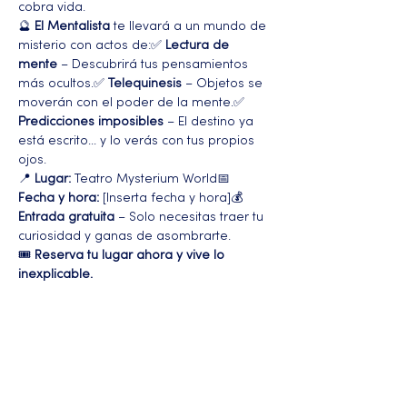
cobra vida.
🔮 
El Mentalista
 te llevará a un mundo de 
misterio con actos de:✅ 
Lectura de 
mente
 – Descubrirá tus pensamientos 
más ocultos.✅ 
Telequinesis
 – Objetos se 
moverán con el poder de la mente.✅ 
Predicciones imposibles
 – El destino ya 
está escrito... y lo verás con tus propios 
ojos.
📍 
Lugar:
 Teatro Mysterium World📅 
Fecha y hora:
 [Inserta fecha y hora]💰 
Entrada gratuita
 – Solo necesitas traer tu 
curiosidad y ganas de asombrarte.
🎟️ 
Reserva tu lugar ahora y vive lo 
inexplicable.
Más