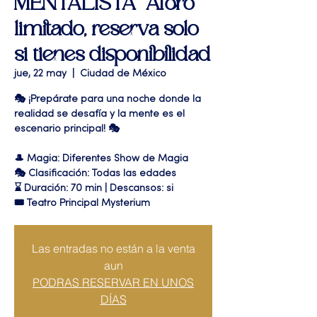
MENTALISTA" Aforo
limitado, reserva solo
si tienes disponibilidad
jue, 22 may
  |  
Ciudad de México
🎭 ¡Prepárate para una noche donde la
realidad se desafía y la mente es el
escenario principal! 🎭
🎩 Magia: Diferentes Show de Magia
🎭 Clasificación: Todas las edades
⌛ Duración: 70 min | Descansos: si
🎟 Teatro Principal Mysterium
Las entradas no están a la venta
aun
PODRAS RESERVAR EN UNOS
DÍAS