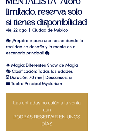
MENTALISTA" Aforo
limitado, reserva solo
si tienes disponibilidad
vie, 22 ago
  |  
Ciudad de México
🎭 ¡Prepárate para una noche donde la
realidad se desafía y la mente es el
escenario principal! 🎭
🎩 Magia: Diferentes Show de Magia
🎭 Clasificación: Todas las edades
⌛ Duración: 70 min | Descansos: si
🎟 Teatro Principal Mysterium
Las entradas no están a la venta
aun
PODRAS RESERVAR EN UNOS
DÍAS