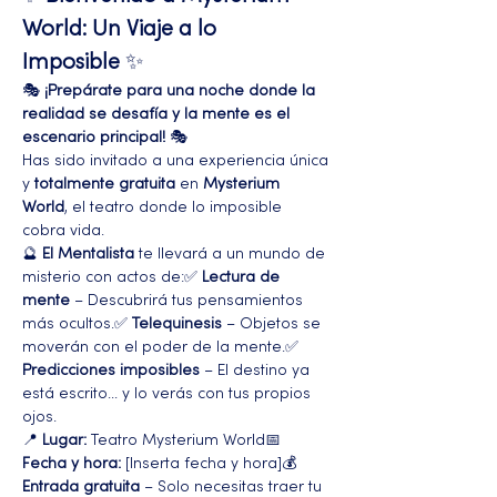
World: Un Viaje a lo 
Imposible
 ✨
🎭 
¡Prepárate para una noche donde la 
realidad se desafía y la mente es el 
escenario principal!
 🎭
Has sido invitado a una experiencia única 
y 
totalmente gratuita
 en 
Mysterium 
World
, el teatro donde lo imposible 
cobra vida.
🔮 
El Mentalista
 te llevará a un mundo de 
misterio con actos de:✅ 
Lectura de 
mente
 – Descubrirá tus pensamientos 
más ocultos.✅ 
Telequinesis
 – Objetos se 
moverán con el poder de la mente.✅ 
Predicciones imposibles
 – El destino ya 
está escrito... y lo verás con tus propios 
ojos.
📍 
Lugar:
 Teatro Mysterium World📅 
Fecha y hora:
 [Inserta fecha y hora]💰 
Entrada gratuita
 – Solo necesitas traer tu 