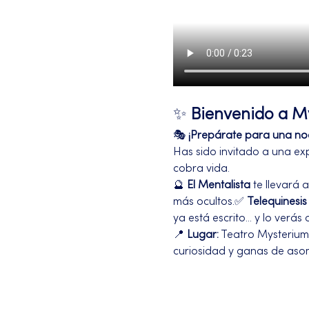
✨ 
Bienvenido a My
🎭 
¡Prepárate para una noch
Has sido invitado a una exp
cobra vida.
🔮 
El Mentalista
 te llevará
más ocultos.✅ 
Telequinesis
ya está escrito... y lo verás
📍 
Lugar:
 Teatro Mysterium
curiosidad y ganas de aso
Más