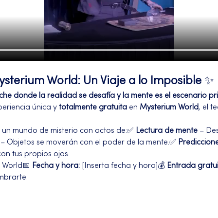
sterium World: Un Viaje a lo Imposible
 ✨
e donde la realidad se desafía y la mente es el escenario pri
eriencia única y 
totalmente gratuita
 en 
Mysterium World
, el 
 a un mundo de misterio con actos de:✅ 
Lectura de mente
 – De
 – Objetos se moverán con el poder de la mente.✅ 
Prediccione
 con tus propios ojos.
 World📅 
Fecha y hora:
 [Inserta fecha y hora]💰 
Entrada gratu
mbrarte.