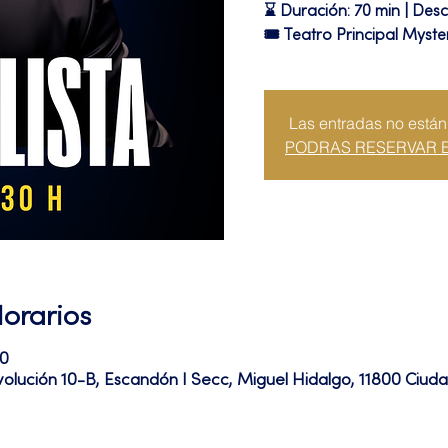
⌛ Duración: 70 min | Desc
🎟 Teatro Principal Myste
Las entradas no están
PODRAS RESERVAR 
Horarios
50
volución 10-B, Escandón I Secc, Miguel Hidalgo, 11800 Ciu