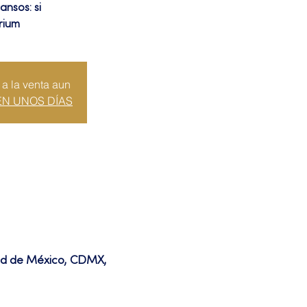
ansos: si
rium
 a la venta aun
EN UNOS DÍAS
dad de México, CDMX,