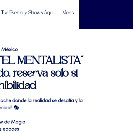
Tus Evento y Shows Aquí
Menú
e México
| "EL MENTALISTA"
do, reserva solo si
nibilidad
oche donde la realidad se desafía y la
cipal! 🎭
ow de Magia
as edades