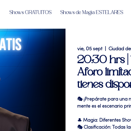
Shows GRATUITOS
Shows de Magia ESTELARES
vie, 05 sept
  |  
Ciudad d
20:30 hrs 
Aforo limita
tienes dispo
🎭 ¡Prepárate para una n
mente es el escenario prin
🎩 Magia: Diferentes Sh
🎭 Clasificación: Todas l