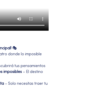
ncipal!
 🎭
teatro donde lo imposible 
scubrirá tus pensamientos 
s imposibles
 – El destino 
ita
 – Solo necesitas traer tu 