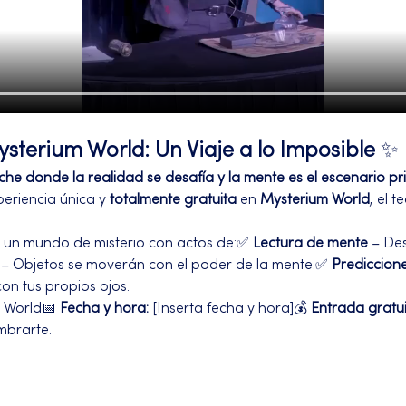
sterium World: Un Viaje a lo Imposible
 ✨
e donde la realidad se desafía y la mente es el escenario pri
eriencia única y 
totalmente gratuita
 en 
Mysterium World
, el 
 a un mundo de misterio con actos de:✅ 
Lectura de mente
 – De
 – Objetos se moverán con el poder de la mente.✅ 
Prediccione
 con tus propios ojos.
 World📅 
Fecha y hora:
 [Inserta fecha y hora]💰 
Entrada gratu
mbrarte.