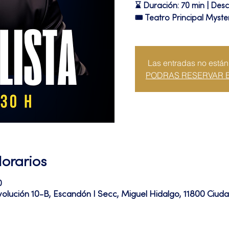
⌛ Duración: 70 min | Desc
🎟 Teatro Principal Myste
Las entradas no están
PODRAS RESERVAR 
Horarios
0
volución 10-B, Escandón I Secc, Miguel Hidalgo, 11800 Ciu