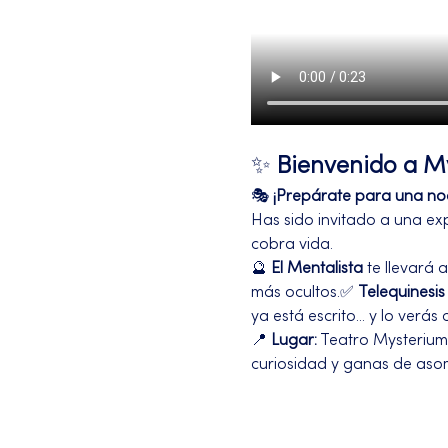
✨ 
Bienvenido a My
🎭 
¡Prepárate para una noch
Has sido invitado a una exp
cobra vida.
🔮 
El Mentalista
 te llevará
más ocultos.✅ 
Telequinesis
ya está escrito... y lo verás
📍 
Lugar:
 Teatro Mysterium
curiosidad y ganas de aso
Más