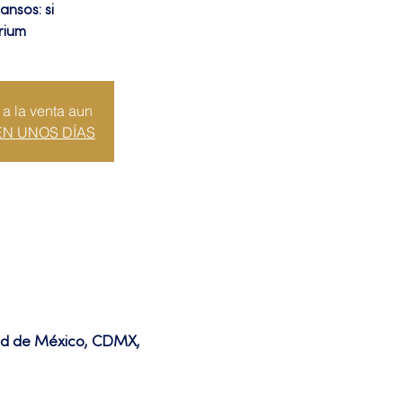
ansos: si
rium
 a la venta aun
EN UNOS DÍAS
dad de México, CDMX,