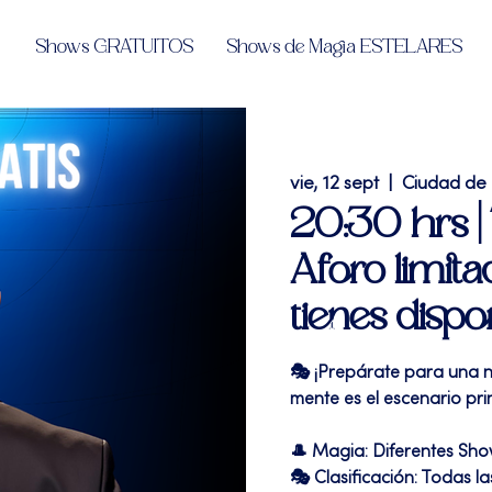
Shows GRATUITOS
Shows de Magia ESTELARES
vie, 12 sept
  |  
Ciudad de
20:30 hrs 
Aforo limita
tienes dispo
🎭 ¡Prepárate para una n
mente es el escenario prin
🎩 Magia: Diferentes Sh
🎭 Clasificación: Todas l