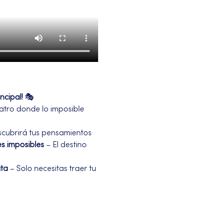
ncipal!
 🎭
teatro donde lo imposible 
scubrirá tus pensamientos 
s imposibles
 – El destino 
ita
 – Solo necesitas traer tu 