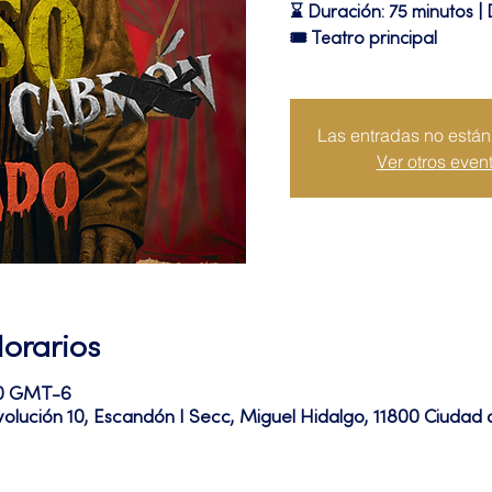
⌛ Duración: 75 minutos | 
🎟 Teatro principal
Las entradas no están 
Ver otros even
Horarios
10 GMT-6
volución 10, Escandón I Secc, Miguel Hidalgo, 11800 Ciuda