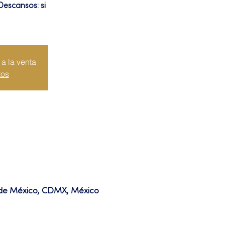
Descansos: si
a la venta
tos
d de México, CDMX, México