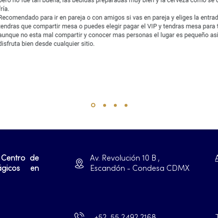
 Centro de
Av. Revolución 10 B ,
ágicos en
Escandón - Condesa CDMX