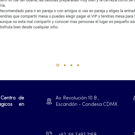
 Centro de
Av. Revolución 10 B ,
ágicos en
Escandón - Condesa CDMX