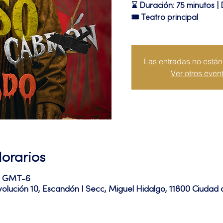
⌛ Duración: 75 minutos | 
🎟 Teatro principal
Las entradas no están 
Ver otros even
Horarios
15 GMT-6
volución 10, Escandón I Secc, Miguel Hidalgo, 11800 Ciuda