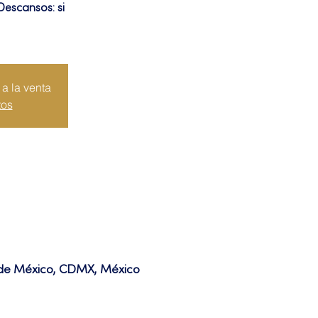
Descansos: si
a la venta
tos
d de México, CDMX, México