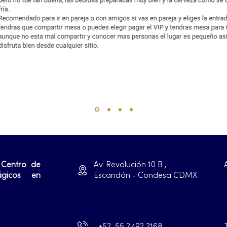
 Centro de
Av. Revolución 10 B ,
ágicos en
Escandón - Condesa CDMX