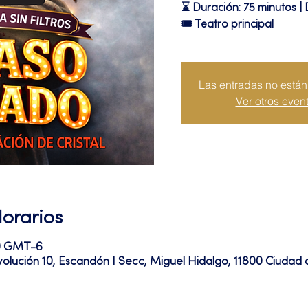
⌛ Duración: 75 minutos | 
🎟 Teatro principal
Las entradas no están 
Ver otros even
Horarios
20 GMT-6
volución 10, Escandón I Secc, Miguel Hidalgo, 11800 Ciuda