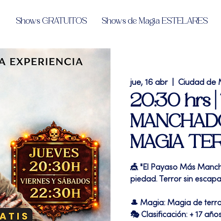
Shows GRATUITOS
Shows de Magia ESTELARES
jue, 16 abr
  |  
Ciudad de 
20:30 hrs 
MANCHADO"
MAGIA TE
🎪 "El Payaso Más Manch
piedad. Terror sin escapa
🎩 Magia: Magia de terr
🎭 Clasificación: + 17 año