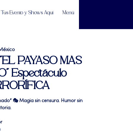
Tus Evento y Shows Aquí
Menú
México
| "EL PAYASO MAS
 Espectáculo
RRORÍFICA
ado” 🎭 Magia sin censura. Humor sin
toria.
or
s