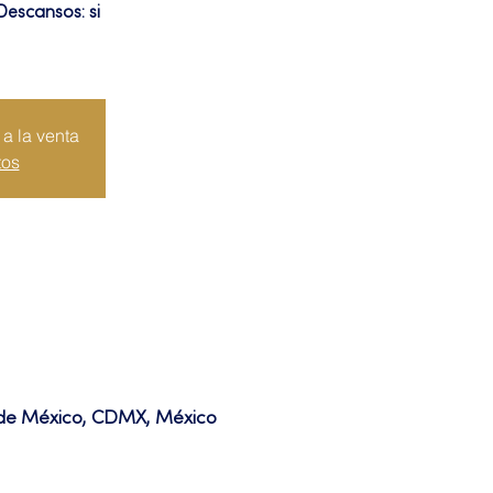
Descansos: si
a la venta
tos
d de México, CDMX, México