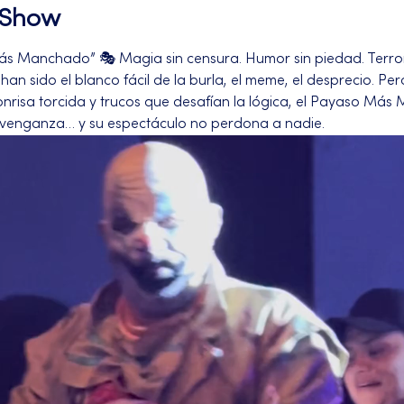
l Show
ás Manchado” 🎭 Magia sin censura. Humor sin piedad. Terror
an sido el blanco fácil de la burla, el meme, el desprecio. Pero
onrisa torcida y trucos que desafían la lógica, el Payaso Más
 venganza… y su espectáculo no perdona a nadie.