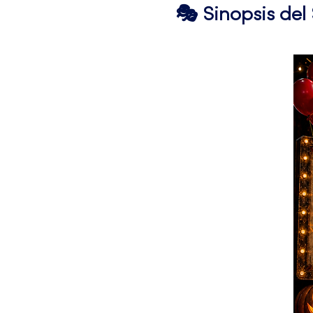
🎭 Sinopsis de