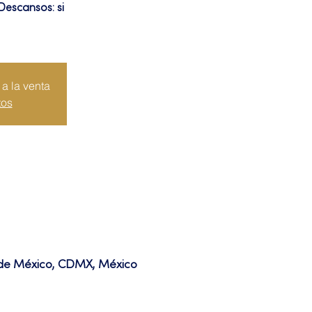
Descansos: si
a la venta
tos
d de México, CDMX, México