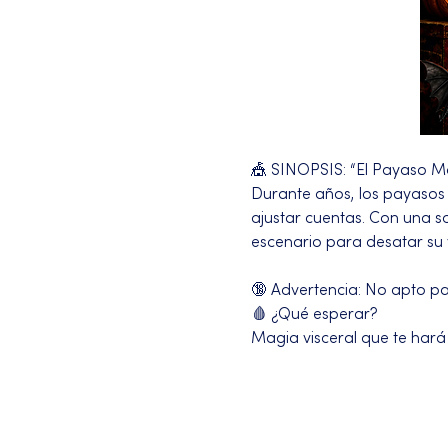
🎪 SINOPSIS: “El Payaso M
Durante años, los payasos h
ajustar cuentas. Con una s
escenario para desatar su
🔞 Advertencia: No apto para
🩸 ¿Qué esperar?
Magia visceral que te hará
Más