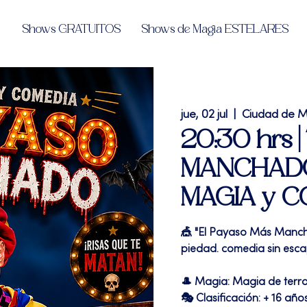
Shows GRATUITOS
Shows de Magia ESTELARES
jue, 02 jul
  |  
Ciudad de M
20:30 hrs 
MANCHADO"
MAGIA y C
🎪 "El Payaso Más Manch
piedad. comedia sin esca
🎩 Magia: Magia de terr
🎭 Clasificación: + 16 año