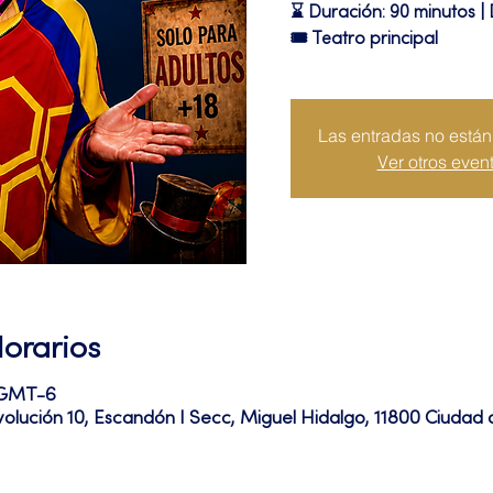
⌛ Duración: 90 minutos | 
🎟 Teatro principal
Las entradas no están 
Ver otros even
Horarios
0 GMT-6
volución 10, Escandón I Secc, Miguel Hidalgo, 11800 Ciuda