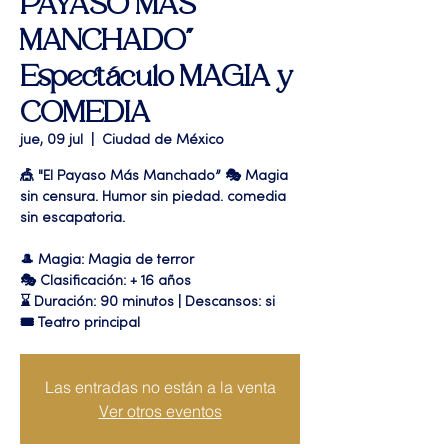
PAYASO MAS
MANCHADO"
Espectáculo MAGIA y
COMEDIA
jue, 09 jul
  |  
Ciudad de México
🎪 "El Payaso Más Manchado” 🎭 Magia
sin censura. Humor sin piedad. comedia
sin escapatoria.
🎩 Magia: Magia de terror
🎭 Clasificación: + 16 años
⌛ Duración: 90 minutos | Descansos: si
🎟 Teatro principal
Las entradas no están a la venta
Ver otros eventos