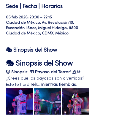
Sede | Fecha | Horarios
05 feb 2026, 20:30 – 22:15
Ciudad de México, Av. Revolución 10,
Escandón I Secc, Miguel Hidalgo, 11800
Ciudad de México, CDMX, México
🎭 Sinopsis del Show
🎭 Sinopsis del Show
🤡 
Sinopsis: "El Payaso del Terror"
 🎪💀
¿Crees que los payasos son divertidos? 
Este te hará 
reír... mientras tiemblas
.