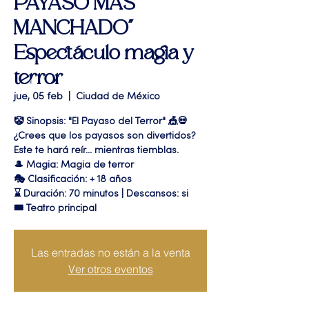
PAYASO MAS
MANCHADO"
Espectáculo magia y
terror
jue, 05 feb
  |  
Ciudad de México
🤡 Sinopsis: "El Payaso del Terror" 🎪💀
¿Crees que los payasos son divertidos?
Este te hará reír... mientras tiemblas.
🎩 Magia: Magia de terror
🎭 Clasificación: + 18 años
⌛ Duración: 70 minutos | Descansos: si
🎟 Teatro principal
Las entradas no están a la venta
Ver otros eventos