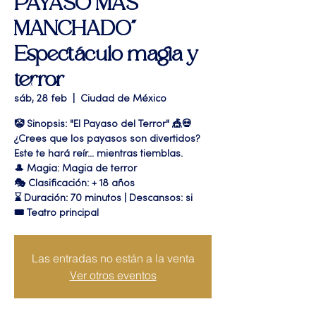
PAYASO MAS
MANCHADO"
Espectáculo magia y
terror
sáb, 28 feb
  |  
Ciudad de México
🤡 Sinopsis: "El Payaso del Terror" 🎪💀
¿Crees que los payasos son divertidos?
Este te hará reír... mientras tiemblas.
🎩 Magia: Magia de terror
🎭 Clasificación: + 18 años
⌛ Duración: 70 minutos | Descansos: si
🎟 Teatro principal
Las entradas no están a la venta
Ver otros eventos