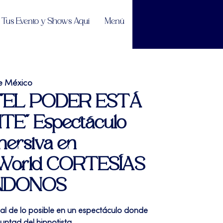
Tus Evento y Shows Aquí
Menú
e México
| "EL PODER ESTÁ
E" Espectáculo
mersiva en
 World CORTESÍAS
NDONOS
ral de lo posible en un espectáculo donde