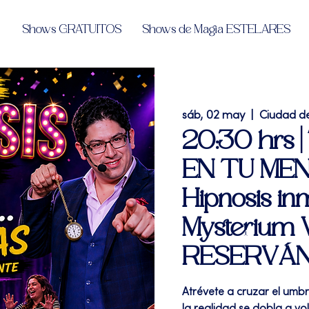
Shows GRATUITOS
Shows de Magia ESTELARES
sáb, 02 may
  |  
Ciudad d
20:30 hrs 
EN TU MENT
Hipnosis in
Mysterium
RESERVÁ
Atrévete a cruzar el umb