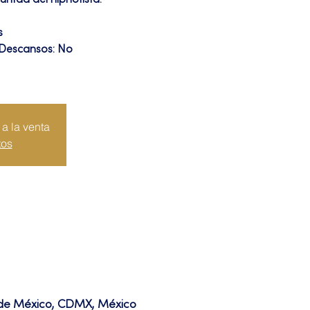
untad del hipnotista.
s
 Descansos: No
a la venta
tos
d de México, CDMX, México