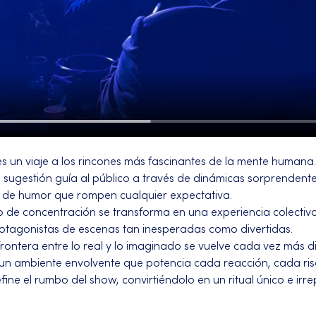
es un viaje a los rincones más fascinantes de la mente humana.
a sugestión guía al público a través de dinámicas sorprendent
 de humor que rompen cualquier expectativa. 
o de concentración se transforma en una experiencia colectiva
rotagonistas de escenas tan inesperadas como divertidas.
 frontera entre lo real y lo imaginado se vuelve cada vez más dif
un ambiente envolvente que potencia cada reacción, cada risa
ine el rumbo del show, convirtiéndolo en un ritual único e irrep