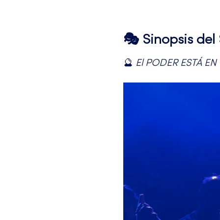
🎭 Sinopsis de
🔮 
El PODER ESTÁ EN