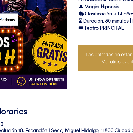
la realidad se dobla a vol
🎩 Magia: Hipnosis
🎭 Clasificación: + 14 año
⌛ Duración: 80 minutos |
🎟 Teatro PRINCIPAL
Las entradas no están 
Ver otros even
Horarios
20
volución 10, Escandón I Secc, Miguel Hidalgo, 11800 Ciuda