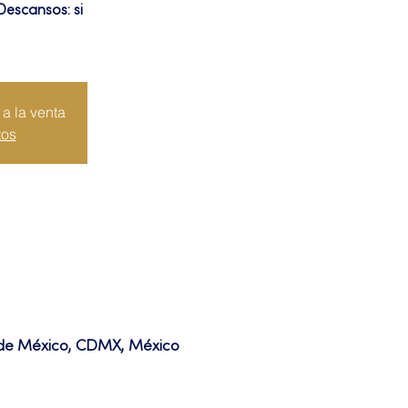
Descansos: si
a la venta
tos
d de México, CDMX, México