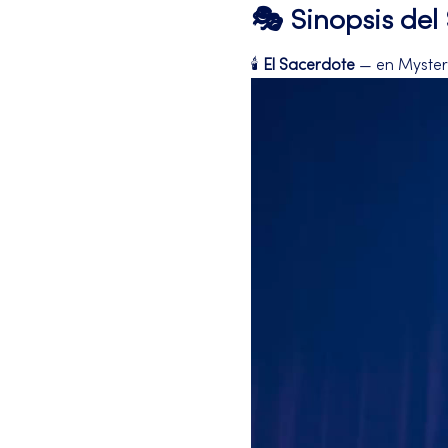
🎭 Sinopsis de
🕯️ 
El Sacerdote
 — en Mysteri