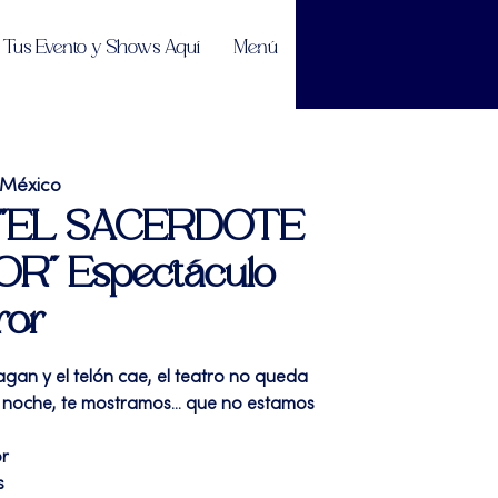
Tus Evento y Shows Aquí
Menú
 México
| "EL SACERDOTE
R" Espectáculo
ror
pagan y el telón cae, el teatro no queda
 la noche, te mostramos... que no estamos
or
s