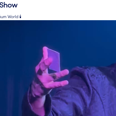
l Show
um World 🕯️