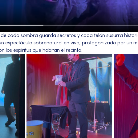
de cada sombra guarda secretos y cada telón susurra histori
 un espectáculo sobrenatural en vivo, protagonizado por un m
 los espíritus que habitan el recinto.