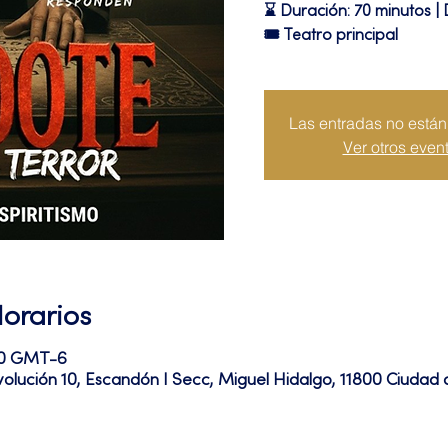
⌛ Duración: 70 minutos | 
🎟 Teatro principal
Las entradas no están 
Ver otros even
Horarios
:20 GMT-6
volución 10, Escandón I Secc, Miguel Hidalgo, 11800 Ciuda