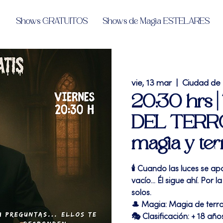
Shows GRATUITOS
Shows de Magia ESTELARES
vie, 13 mar
  |  
Ciudad de
20:30 hrs 
DEL TERRO
magia y ter
🕯️ Cuando las luces se a
vacío... Él sigue ahí. Por
solos.
🎩 Magia: Magia de terr
🎭 Clasificación: + 18 año