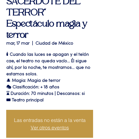
SACERDOTE DEL
TERROR"
Espectáculo magia y
terror
mar, 17 mar
  |  
Ciudad de México
🕯️ Cuando las luces se apagan y el telón
cae, el teatro no queda vacío... Él sigue
ahí, por la noche, te mostramos... que no
estamos solos.
🎩 Magia: Magia de terror
🎭 Clasificación: + 18 años
⌛ Duración: 70 minutos | Descansos: si
🎟 Teatro principal
Las entradas no están a la venta
Ver otros eventos