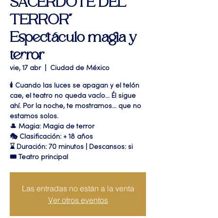
SACERDOTE DEL
TERROR"
Espectáculo magia y
terror
vie, 17 abr
  |  
Ciudad de México
🕯️ Cuando las luces se apagan y el telón
cae, el teatro no queda vacío... Él sigue
ahí. Por la noche, te mostramos... que no
estamos solos.
🎩 Magia: Magia de terror
🎭 Clasificación: + 18 años
⌛ Duración: 70 minutos | Descansos: si
🎟 Teatro principal
Las entradas no están a la venta
Ver otros eventos