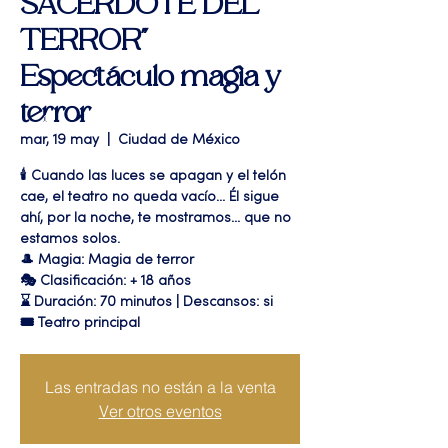
SACERDOTE DEL
TERROR"
Espectáculo magia y
terror
mar, 19 may
  |  
Ciudad de México
🕯️ Cuando las luces se apagan y el telón
cae, el teatro no queda vacío... Él sigue
ahí, por la noche, te mostramos... que no
estamos solos.
🎩 Magia: Magia de terror
🎭 Clasificación: + 18 años
⌛ Duración: 70 minutos | Descansos: si
🎟 Teatro principal
Las entradas no están a la venta
Ver otros eventos