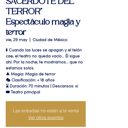
SACERDOTE DEL
TERROR"
Espectáculo magia y
terror
vie, 29 may
  |  
Ciudad de México
🕯️ Cuando las luces se apagan y el telón
cae, el teatro no queda vacío... Él sigue
ahí. Por la noche, te mostramos... que no
estamos solos.
🎩 Magia: Magia de terror
🎭 Clasificación: + 18 años
⌛ Duración: 70 minutos | Descansos: si
🎟 Teatro principal
Las entradas no están a la venta
Ver otros eventos