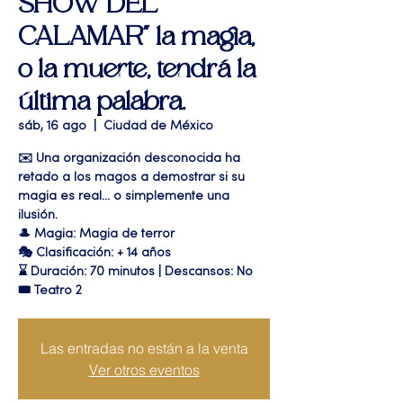
SHOW DEL
CALAMAR" la magia,
o la muerte, tendrá la
última palabra.
sáb, 16 ago
  |  
Ciudad de México
✉️ Una organización desconocida ha
retado a los magos a demostrar si su
magia es real… o simplemente una
ilusión.
🎩 Magia: Magia de terror
🎭 Clasificación: + 14 años
⌛ Duración: 70 minutos | Descansos: No
🎟 Teatro 2
Las entradas no están a la venta
Ver otros eventos