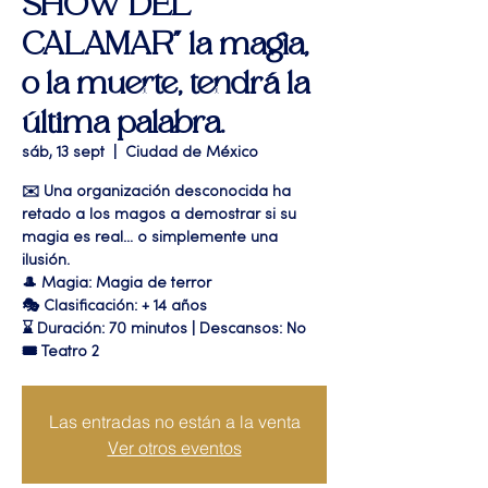
SHOW DEL
CALAMAR" la magia,
o la muerte, tendrá la
última palabra.
sáb, 13 sept
  |  
Ciudad de México
✉️ Una organización desconocida ha
retado a los magos a demostrar si su
magia es real… o simplemente una
ilusión.
🎩 Magia: Magia de terror
🎭 Clasificación: + 14 años
⌛ Duración: 70 minutos | Descansos: No
🎟 Teatro 2
Las entradas no están a la venta
Ver otros eventos