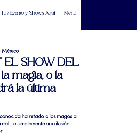
Tus Evento y Shows Aquí
Menú
e México
| " EL SHOW DEL
a magia, o la
rá la última
conocida ha retado a los magos a
real… o simplemente una ilusión.
or