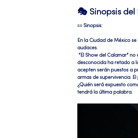
🎭 Sinopsis de
📜 
Sinopsis:
En la Ciudad de México se r
audaces.
 “El Show del Calamar” no es un espectáculo cualquiera: es una prueba sin precedentes. Una organización 
desconocida ha retado a lo
acepten serán puestos a pr
armas de supervivencia. El p
¿Quién será expuesto como 
tendrá la última palabra.