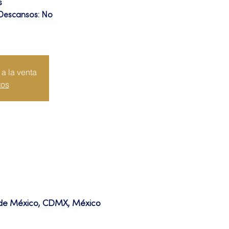
s
 Descansos: No
a la venta
tos
d de México, CDMX, México