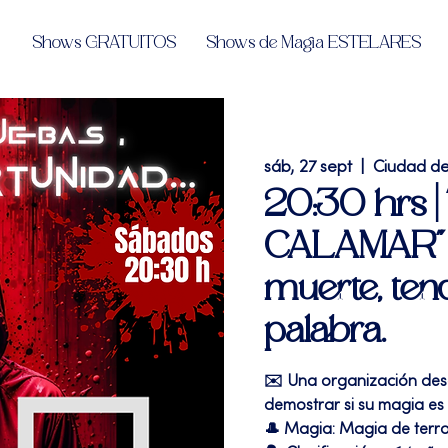
Shows GRATUITOS
Shows de Magia ESTELARES
sáb, 27 sept
  |  
Ciudad d
20:30 hrs 
CALAMAR" l
muerte, tend
palabra.
✉️ Una organización des
demostrar si su magia es 
🎩 Magia: Magia de terr