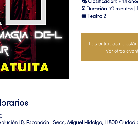
🎭 Clasificación: + 14 año
⌛ Duración: 70 minutos |
🎟 Teatro 2
Las entradas no están 
Ver otros even
Horarios
0
volución 10, Escandón I Secc, Miguel Hidalgo, 11800 Ciuda