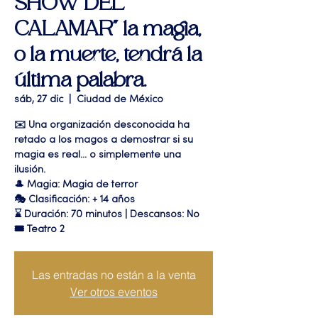
SHOW DEL
CALAMAR" la magia,
o la muerte, tendrá la
última palabra.
sáb, 27 dic
  |  
Ciudad de México
✉️ Una organización desconocida ha
retado a los magos a demostrar si su
magia es real… o simplemente una
ilusión.
🎩 Magia: Magia de terror
🎭 Clasificación: + 14 años
⌛ Duración: 70 minutos | Descansos: No
🎟 Teatro 2
Las entradas no están a la venta
Ver otros eventos