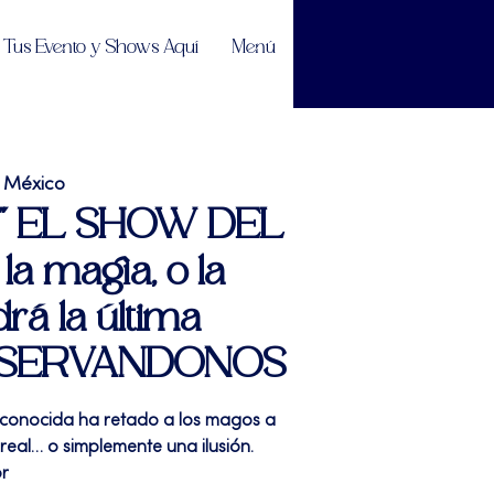
Tus Evento y Shows Aquí
Menú
 México
| " EL SHOW DEL
a magia, o la
rá la última
RESERVANDONOS
conocida ha retado a los magos a
real… o simplemente una ilusión.
or