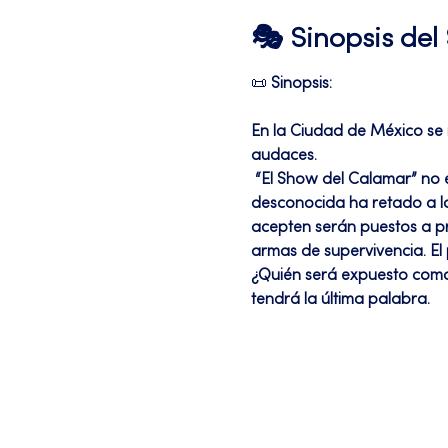
🎭 Sinopsis de
📜 
Sinopsis:
En la Ciudad de México se r
audaces.
 “El Show del Calamar” no es un espectáculo cualquiera: es una prueba sin precedentes. Una organización 
desconocida ha retado a lo
acepten serán puestos a pr
armas de supervivencia. El p
¿Quién será expuesto como 
tendrá la última palabra.