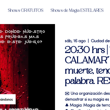
Shows GRATUITOS
Shows de Magia ESTELARES
sáb, 16 ago
  |  
Ciudad de
20:30 hrs 
CALAMAR" l
muerte, tend
palabra. 
✉️ Una organización des
demostrar si su magia es 
🎩 Magia: Magia de terr