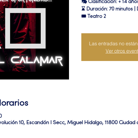
🎭 Clasificación: + 14 año
⌛ Duración: 70 minutos |
🎟 Teatro 2
Las entradas no están 
Ver otros even
Horarios
0
volución 10, Escandón I Secc, Miguel Hidalgo, 11800 Ciuda