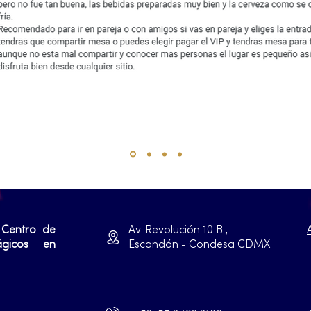
 Centro de
Av. Revolución 10 B ,
ágicos en
Escandón - Condesa CDMX