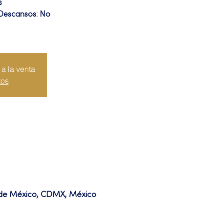
s
 Descansos: No
a la venta
tos
d de México, CDMX, México