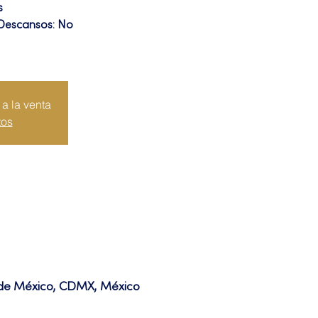
s
 Descansos: No
a la venta
tos
d de México, CDMX, México