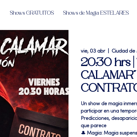
Shows GRATUITOS
Shows de Magia ESTELARES
vie, 03 abr
  |  
Ciudad de
20:30 hrs 
CALAMAR" N
CONTRATO
Un show de magia inmersi
participar en una tempor
Predicciones, desaparici
que parece
🎩 Magia: Magia suspen