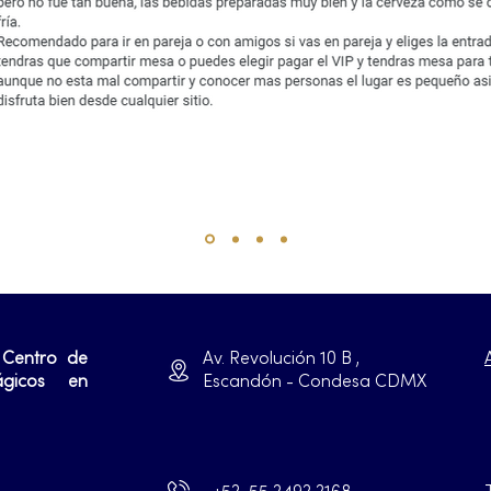
 Centro de
Av. Revolución 10 B ,
ágicos en
Escandón - Condesa CDMX