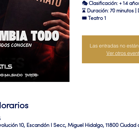
🎭 Clasificación: + 14 año
⌛ Duración: 70 minutos |
🎟 Teatro 1
Las entradas no están 
Ver otros even
Horarios
5
volución 10, Escandón I Secc, Miguel Hidalgo, 11800 Ciuda