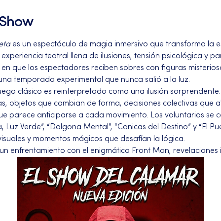
l Show
eta
 es un espectáculo de magia inmersivo que transforma la esté
xperiencia teatral llena de ilusiones, tensión psicológica y par
en que los espectadores reciben sobres con figuras misterios
una temporada experimental que nunca salió a la luz.
uego clásico es reinterpretado como una ilusión sorprendente:
s, objetos que cambian de forma, decisiones colectivas que al
ue parece anticiparse a cada movimiento. Los voluntarios se c
 Luz Verde”, “Dalgona Mental”, “Canicas del Destino” y “El Puen
isuales y momentos mágicos que desafían la lógica.
un enfrentamiento con el enigmático Front Man, revelaciones