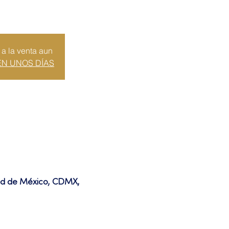
 a la venta aun
EN UNOS DÍAS
dad de México, CDMX,