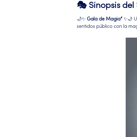
🎭 Sinopsis de
🌙✨ 
Gala de Magia”
 ✨🌙 U
sentidos público con la ma