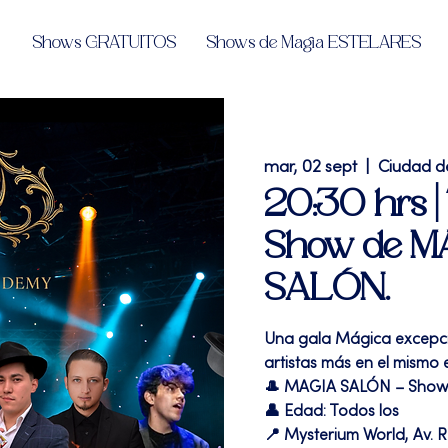
Shows GRATUITOS
Shows de Magia ESTELARES
mar, 02 sept
  |  
Ciudad d
20:30 hrs 
Show de MA
SALÓN.
Una gala Mágica excepcio
artistas más en el mism
🎩 MAGIA SALÓN – Show
👤 Edad: Todos los
📍 Mysterium World, Av. R