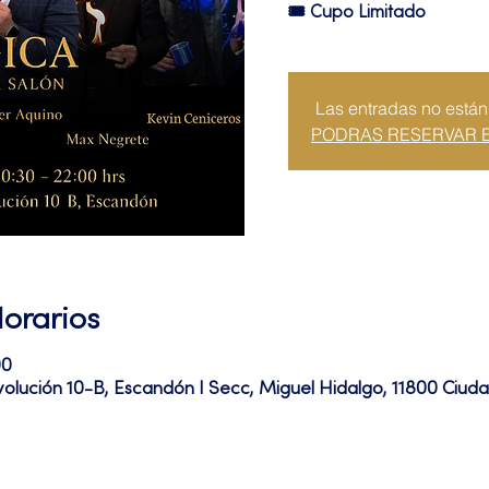
🎟️ Cupo Limitado
Las entradas no están
PODRAS RESERVAR 
Horarios
00
volución 10-B, Escandón I Secc, Miguel Hidalgo, 11800 Ciu