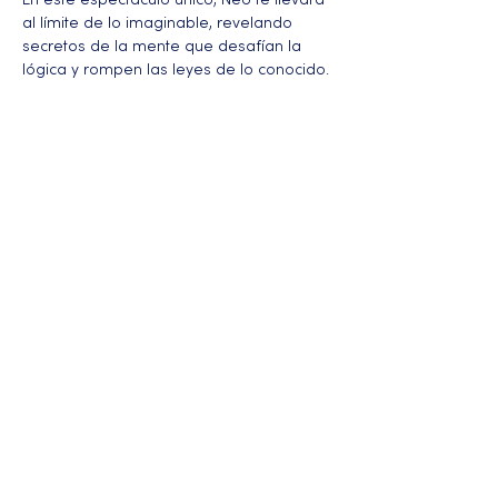
En este espectáculo único, Neo te llevará 
al límite de lo imaginable, revelando 
secretos de la mente que desafían la 
lógica y rompen las leyes de lo conocido. 
Más