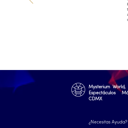
Mysterium World,
Espectáculos M
CDMX
¿Necesitas Ayuda?