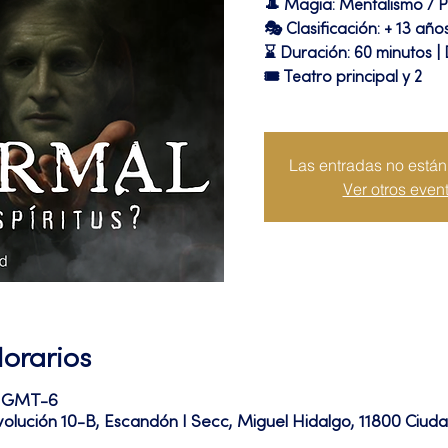
🎩 Magia: Mentalismo / 
🎭 Clasificación: + 13 año
⌛ Duración: 60 minutos |
🎟 Teatro principal y 2
Las entradas no están 
Ver otros even
Horarios
50 GMT-6
volución 10-B, Escandón I Secc, Miguel Hidalgo, 11800 Ciu