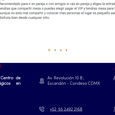
 Centro de
Av. Revolución 10 B ,
ágicos en
Escandón - Condesa CDMX
+52 55 2492 2168