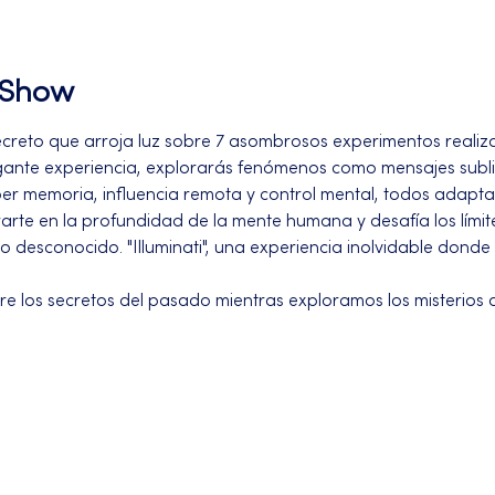
l Show
reto que arroja luz sobre 7 asombrosos experimentos realiza
trigante experiencia, explorarás fenómenos como mensajes subli
per memoria, influencia remota y control mental, todos adapt
rte en la profundidad de la mente humana y desafía los límit
 lo desconocido. "Illuminati", una experiencia inolvidable donde
re los secretos del pasado mientras exploramos los misterios d