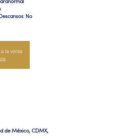
Paranormal
s
 Descansos: No
a la venta
tos
dad de México, CDMX,