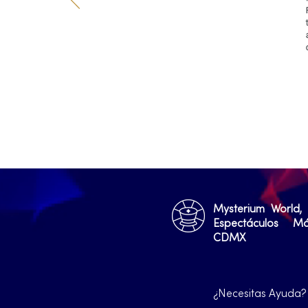
Mysterium World,
Espectáculos M
CDMX
¿Necesitas Ayuda?