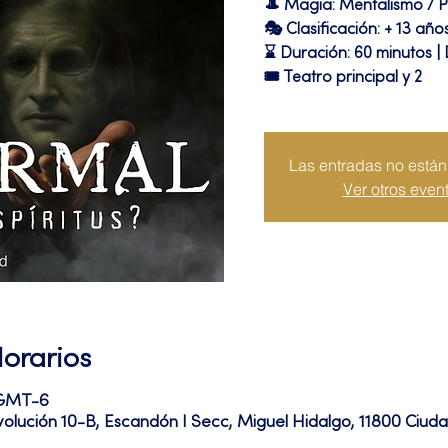
🎩 Magia: Mentalismo / 
🎭 Clasificación: + 13 año
⌛ Duración: 60 minutos |
🎟 Teatro principal y 2
Las entradas no están 
Ver otros even
Horarios
0 GMT-6
volución 10-B, Escandón I Secc, Miguel Hidalgo, 11800 Ciu