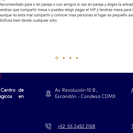
 Centro de
Av. Revolución 10 B ,
ágicos en
Escandón - Condesa CDMX
+52 55 2492 2168