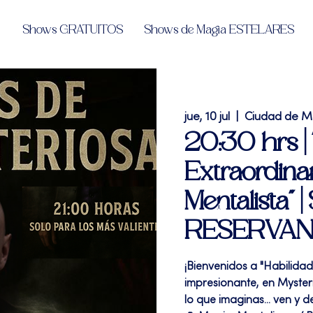
Shows GRATUITOS
Shows de Magia ESTELARES
jue, 10 jul
  |  
Ciudad de M
20:30 hrs | 
Extraordinar
Mentalista"
RESERVA
¡Bienvenidos a "Habilida
impresionante, en Mysteri
lo que imaginas... ven y d