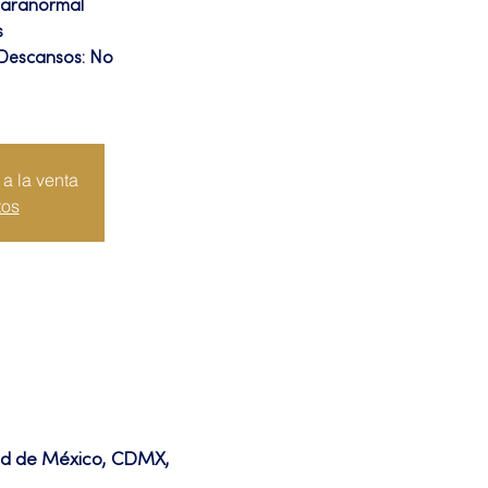
Paranormal
s
 Descansos: No
a la venta
tos
dad de México, CDMX,