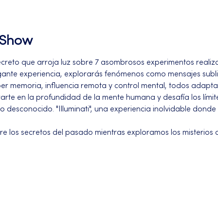
l Show
reto que arroja luz sobre 7 asombrosos experimentos realiza
trigante experiencia, explorarás fenómenos como mensajes subli
per memoria, influencia remota y control mental, todos adapt
rte en la profundidad de la mente humana y desafía los límit
 lo desconocido. "Illuminati", una experiencia inolvidable donde
re los secretos del pasado mientras exploramos los misterios d