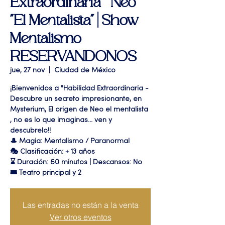
Extraordinaria " Neo
"El Mentalista" | Show
Mentalismo
RESERVANDONOS
jue, 27 nov
  |  
Ciudad de México
¡Bienvenidos a "Habilidad Extraordinaria -
Descubre un secreto impresionante, en
Mysterium, El origen de Neo el mentalista
, no es lo que imaginas... ven y
descubrelo!!
🎩 Magia: Mentalismo / Paranormal
🎭 Clasificación: + 13 años
⌛ Duración: 60 minutos | Descansos: No
🎟 Teatro principal y 2
Las entradas no están a la venta
Ver otros eventos