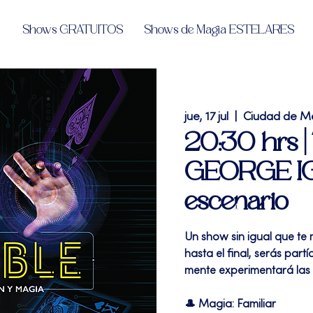
Shows GRATUITOS
Shows de Magia ESTELARES
jue, 17 jul
  |  
Ciudad de M
20:30 hrs |
GEORGE IGL
escenario
Un show sin igual que te
hasta el final, serás par
mente experimentará las 
🎩 Magia: Familiar