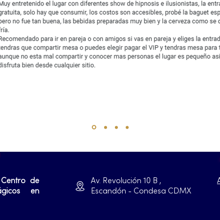
 Centro de
Av. Revolución 10 B ,
ágicos en
Escandón - Condesa CDMX