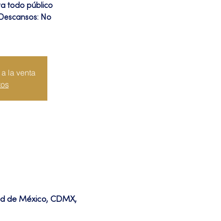
ra todo público
 Descansos: No
a la venta
tos
dad de México, CDMX,