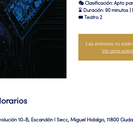
🎭 Clasificación: Apto pa
⌛ Duración: 90 minutos |
🎟 Teatro 2
Las entradas no están 
Ver otros even
Horarios
volución 10-B, Escandón I Secc, Miguel Hidalgo, 11800 Ciu