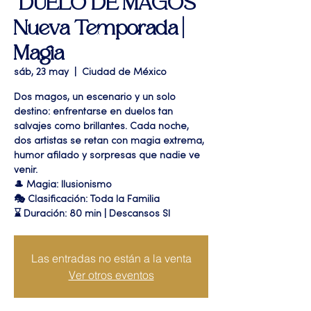
"DUELO DE MAGOS"
Nueva Temporada |
Magia
sáb, 23 may
  |  
Ciudad de México
Dos magos, un escenario y un solo
destino: enfrentarse en duelos tan
salvajes como brillantes. Cada noche,
dos artistas se retan con magia extrema,
humor afilado y sorpresas que nadie ve
venir.
🎩 Magia: Ilusionismo
🎭 Clasificación: Toda la Familia
⌛ Duración: 80 min | Descansos SI
Las entradas no están a la venta
Ver otros eventos