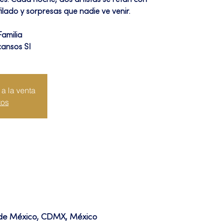
tes. Cada noche, dos artistas se retan con
lado y sorpresas que nadie ve venir.
Familia
cansos SI
a la venta
tos
d de México, CDMX, México