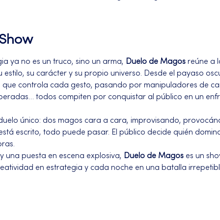
l Show
 ya no es un truco, sino un arma, 
Duelo de Magos
 reúne a l
estilo, su carácter y su propio universo. Desde el payaso osc
nte que controla cada gesto, pasando por manipuladores de car
speradas… todos compiten por conquistar al público en un enfr
duelo único: dos magos cara a cara, improvisando, provocánd
 está escrito, todo puede pasar. El público decide quién domina
ras.
 y una puesta en escena explosiva, 
Duelo de Magos
 es un sh
eatividad en estrategia y cada noche en una batalla irrepetibl