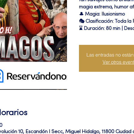
tan salvajes como brillan
magia extrema, humor afi
🎩 Magia: Ilusionismo
🎭 Clasificación: Toda la 
⌛ Duración: 80 min | Des
Las entradas no están 
Ver otros even
Horarios
0
volución 10, Escandón I Secc, Miguel Hidalgo, 11800 Ciuda