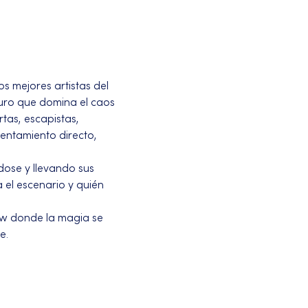
os mejores artistas del 
uro que domina el caos 
tas, escapistas, 
entamiento directo, 
ose y llevando sus 
 el escenario y quién 
ow donde la magia se 
e.