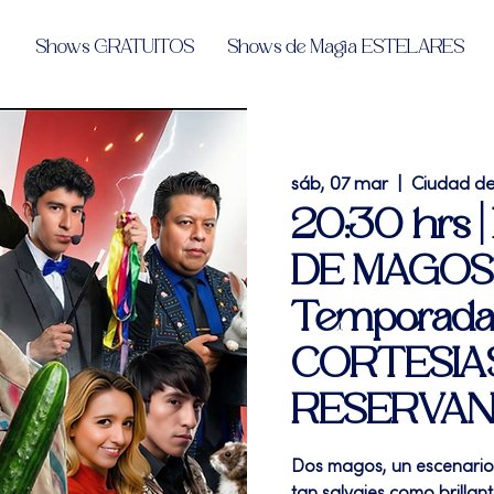
Shows GRATUITOS
Shows de Magia ESTELARES
sáb, 07 mar
  |  
Ciudad d
20:30 hrs |
DE MAGOS"
Temporada 
CORTESIA
RESERVA
Dos magos, un escenario 