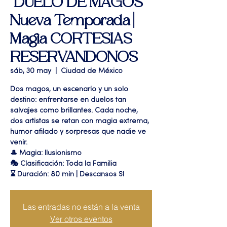
"DUELO DE MAGOS"
Nueva Temporada |
Magia CORTESIAS
RESERVANDONOS
sáb, 30 may
  |  
Ciudad de México
Dos magos, un escenario y un solo
destino: enfrentarse en duelos tan
salvajes como brillantes. Cada noche,
dos artistas se retan con magia extrema,
humor afilado y sorpresas que nadie ve
venir.
🎩 Magia: Ilusionismo
🎭 Clasificación: Toda la Familia
⌛ Duración: 80 min | Descansos SI
Las entradas no están a la venta
Ver otros eventos