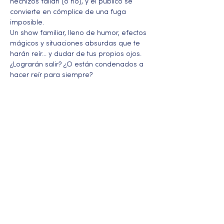
hechizos fallan (o no), y el público se 
convierte en cómplice de una fuga 
imposible.
Un show familiar, lleno de humor, efectos 
mágicos y situaciones absurdas que te 
harán reír… y dudar de tus propios ojos. 
¿Lograrán salir? ¿O están condenados a 
hacer reír para siempre?
Más