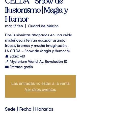
CELDA " Show de
Ilusionismo | Magia y
Humor
mar, 17 feb
  |  
Ciudad de México
Dos ilusionistas atrapados en una celda
misteriosa intentan escapar usando
trucos, bromas y mucha imaginación.
LA CELDA – Show de Magia y Humor ✨
👤 Edad: +10
📍 Mysterium World, Av. Revolución 10
🎟️ Entrada gratis
Las entradas no están a la venta
Ver otros eventos
Sede | Fecha | Horarios