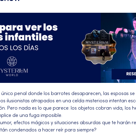
el único penal donde los barrotes desaparecen, las esposas se s
os ilusionistas atrapados en una celda misteriosa intentan es
 Pero nada es lo que parece: los objetos cobran vida, los hech
plice de una fuga imposible.
humor, efectos mágicos y situaciones absurdas que te harán re
están condenados a hacer reír para siempre?