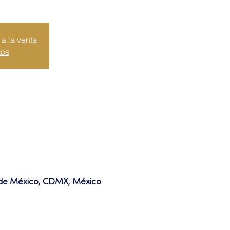
a la venta
tos
d de México, CDMX, México