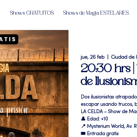
Shows GRATUITOS
Shows de Magia ESTELARES
jue, 26 feb
  |  
Ciudad de
20:30 hrs 
de Ilusioni
Dos ilusionistas atrapado
escapar usando trucos, 
LA CELDA – Show de Ma
👤 Edad: +10
📍 Mysterium World, Av. R
🎟️ Entrada gratis