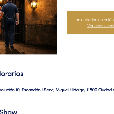
Las entradas no están 
Ver otros even
Horarios
volución 10, Escandón I Secc, Miguel Hidalgo, 11800 Ciuda
l Show