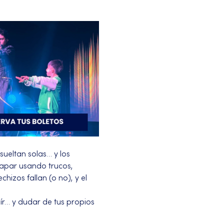
ueltan solas… y los 
capar usando trucos, 
izos fallan (o no), y el 
ír… y dudar de tus propios 