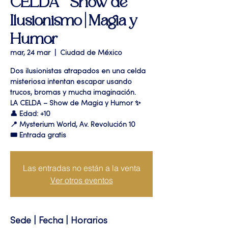
CELDA " Show de
Ilusionismo | Magia y
Humor
mar, 24 mar
  |  
Ciudad de México
Dos ilusionistas atrapados en una celda
misteriosa intentan escapar usando
trucos, bromas y mucha imaginación.
LA CELDA – Show de Magia y Humor ✨
👤 Edad: +10
📍 Mysterium World, Av. Revolución 10
🎟️ Entrada gratis
Las entradas no están a la venta
Ver otros eventos
Sede | Fecha | Horarios