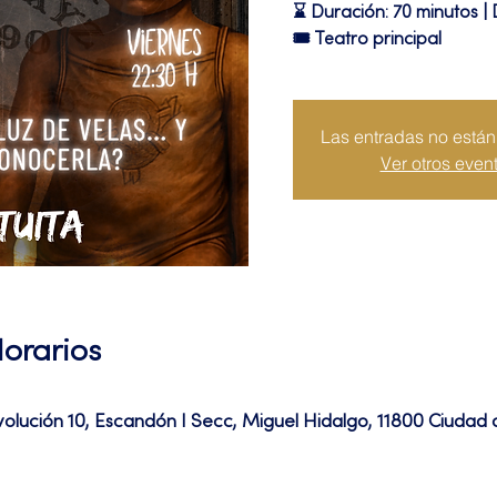
⌛ Duración: 70 minutos | 
🎟 Teatro principal
Las entradas no están 
Ver otros even
Horarios
volución 10, Escandón I Secc, Miguel Hidalgo, 11800 Ciuda