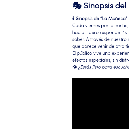
🎭 Sinopsis de
🕯️ 
Sinopsis de “La Muñeca”
Cada viernes por la noche,
habla… pero responde. 
La
saber. A través de nuestro
que parece venir de otro t
El público vive una experien
efectos especiales, sin distr
👁️ 
¿Estás listo para escuc