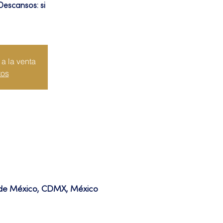
Descansos: si
a la venta
tos
d de México, CDMX, México