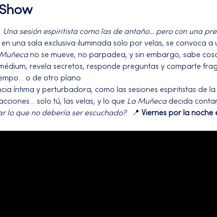
l Show
Una sesión espiritista como las de antaño… pero con una pre
 en una sala exclusiva iluminada solo por velas, se convoca a
 Muñeca
 no se mueve, no parpadea, y sin embargo, sabe cos
 médium, revela secretos, responde preguntas y comparte frag
iempo… o de otro plano.
cia íntima y perturbadora, como las sesiones espiritistas de la 
acciones… solo tú, las velas, y lo que 
La Muñeca
 decida contar
har lo que no debería ser escuchado?
   📍 
Viernes por la noche