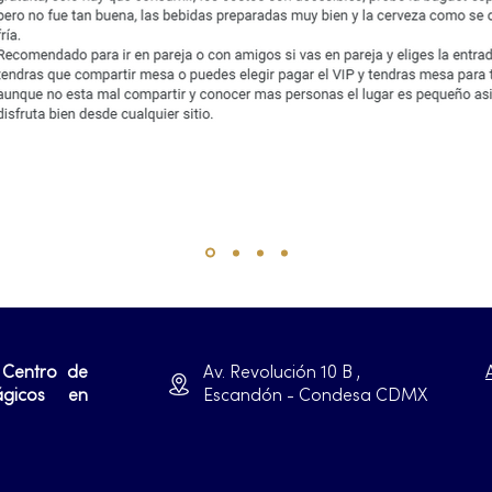
 Centro de
Av. Revolución 10 B ,
ágicos en
Escandón - Condesa CDMX