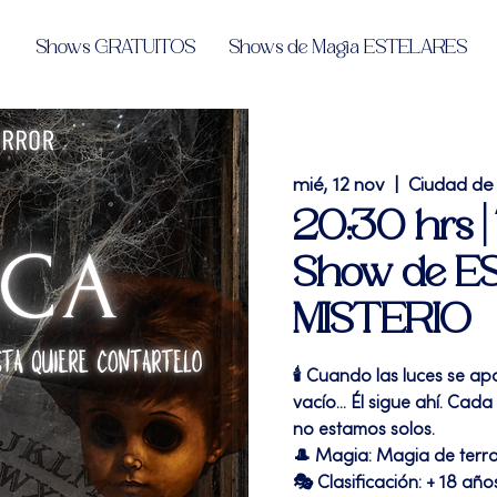
Shows GRATUITOS
Shows de Magia ESTELARES
mié, 12 nov
  |  
Ciudad de
20:30 hrs 
Show de E
MISTERIO
🕯️ Cuando las luces se a
vacío... Él sigue ahí. Cad
no estamos solos.
🎩 Magia: Magia de terr
🎭 Clasificación: + 18 año