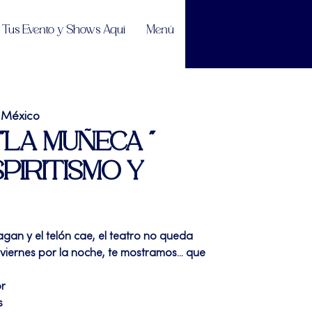
Tus Evento y Shows Aquí
Menú
 México
| "LA MUÑECA "
SPIRITISMO Y
pagan y el telón cae, el teatro no queda
a viernes por la noche, te mostramos... que
or
s