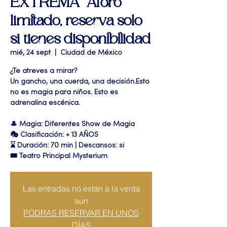
EXTREMA" Aforo
limitado, reserva solo
si tienes disponibilidad
mié, 24 sept
  |  
Ciudad de México
¿Te atreves a mirar?
Un gancho, una cuerda, una decisión.Esto
no es magia para niños. Esto es
adrenalina escénica.
🎩 Magia: Diferentes Show de Magia
🎭 Clasificación: + 13 AÑOS
⌛ Duración: 70 min | Descansos: si
🎟 Teatro Principal Mysterium
Las entradas no están a la venta
aun
PODRAS RESERVAR EN UNOS
DÍAS