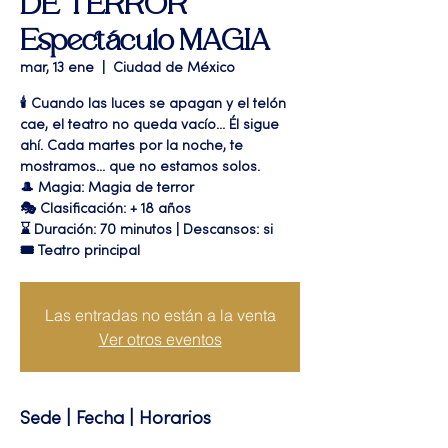
DE TERROR"
Espectáculo MAGIA
mar, 13 ene
  |  
Ciudad de México
🕯️ Cuando las luces se apagan y el telón
cae, el teatro no queda vacío... Él sigue
ahí. Cada martes por la noche, te
mostramos... que no estamos solos.
🎩 Magia: Magia de terror
🎭 Clasificación: + 18 años
⌛ Duración: 70 minutos | Descansos: si
🎟 Teatro principal
Las entradas no están a la venta
Ver otros eventos
Sede | Fecha | Horarios