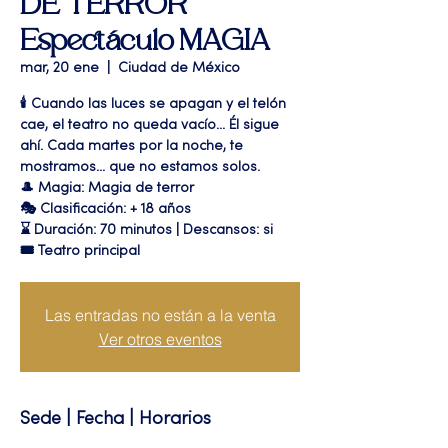
DE TERROR"
Espectáculo MAGIA
mar, 20 ene
  |  
Ciudad de México
🕯️ Cuando las luces se apagan y el telón
cae, el teatro no queda vacío... Él sigue
ahí. Cada martes por la noche, te
mostramos... que no estamos solos.
🎩 Magia: Magia de terror
🎭 Clasificación: + 18 años
⌛ Duración: 70 minutos | Descansos: si
🎟 Teatro principal
Las entradas no están a la venta
Ver otros eventos
Sede | Fecha | Horarios