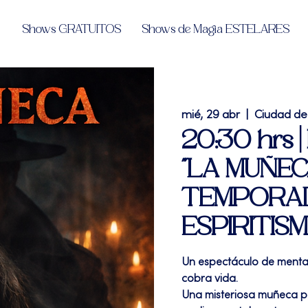
Shows GRATUITOS
Shows de Magia ESTELARES
mié, 29 abr
  |  
Ciudad de
20:30 hrs |
"LA MUÑEC
TEMPORAD
ESPIRITIS
Un espectáculo de mental
cobra vida.
Una misteriosa muñeca p