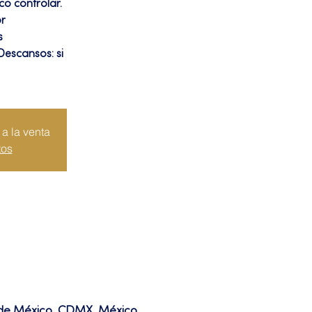
co controlar.
or
s
Descansos: si
a la venta
tos
d de México, CDMX, México