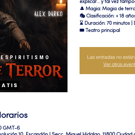
explicar… y tal vez tampo
🎩 Magia: Magia de terr
🎭 Clasificación: + 18 año
⌛ Duración: 70 minutos | 
🎟 Teatro principal
Las entradas no están 
Ver otros even
Horarios
00 GMT-6
volución 10, Escandón I Secc, Miguel Hidalgo, 11800 Ciuda