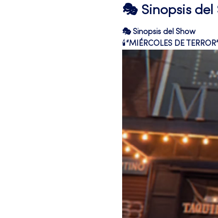
🎭 Sinopsis de
🎭 Sinopsis del Show
🕯️
“MIÉRCOLES DE TERROR” 