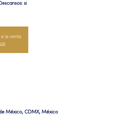
Descansos: si
a la venta
tos
d de México, CDMX, México