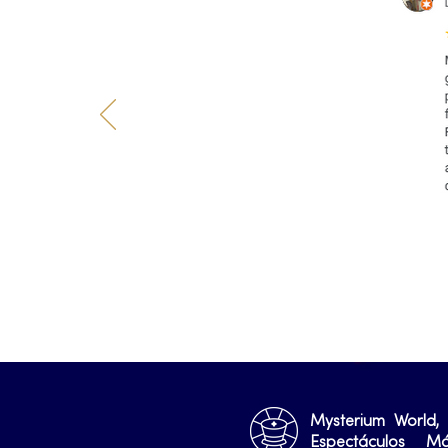
Mysterium World,
Espectáculos M