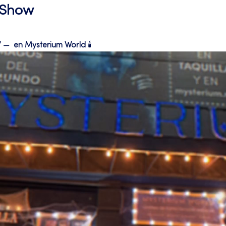
l Show
—  en Mysterium World
 🕯️