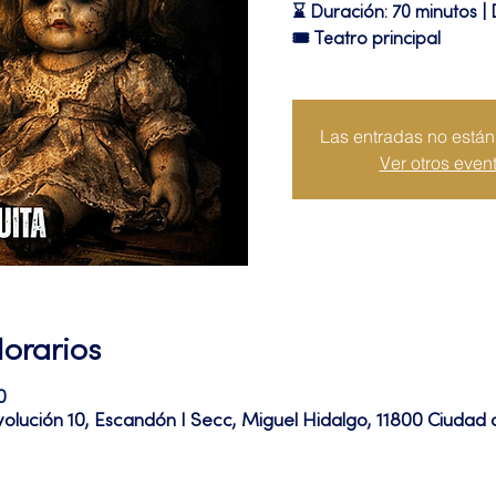
⌛ Duración: 70 minutos | 
🎟 Teatro principal
Las entradas no están 
Ver otros even
Horarios
0
volución 10, Escandón I Secc, Miguel Hidalgo, 11800 Ciuda