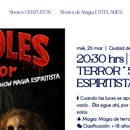
Shows GRATUITOS
Shows de Magia ESTELARES
mié, 25 mar
  |  
Ciudad d
20:30 hrs 
TERROR " 
ESPIRITIST
🕯️ Cuando las luces se a
vacío... Élla sigue ahí, p
solos.
🎩 Magia: Magia de terr
🎭 Clasificación: + 18 año