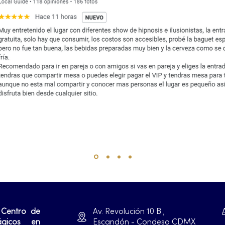
 Centro de
Av. Revolución 10 B ,
ágicos en
Escandón - Condesa CDMX