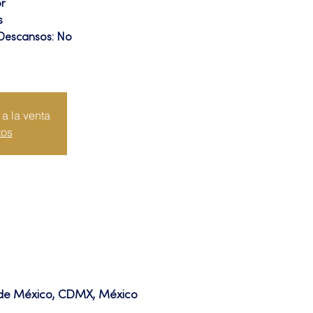
or
s
 Descansos: No
a la venta
tos
d de México, CDMX, México