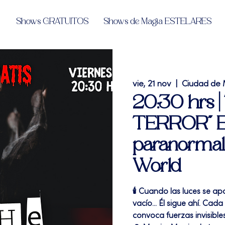
Shows GRATUITOS
Shows de Magia ESTELARES
vie, 21 nov
  |  
Ciudad de 
20:30 hrs 
TERROR" E
paranormal
World
🕯️ Cuando las luces se a
vacío... Él sigue ahí. Cad
convoca fuerzas invisible