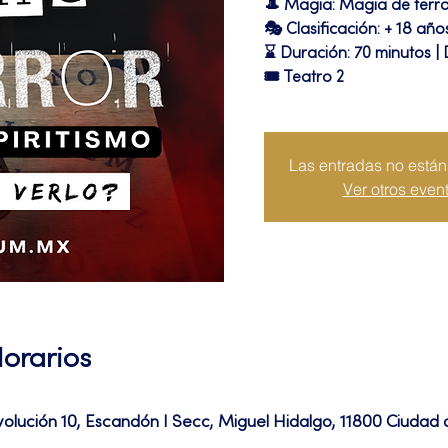
🎩 Magia: Magia de terr
🎭 Clasificación: + 18 año
⌛ Duración: 70 minutos |
🎟 Teatro 2
Las entradas no están 
Ver otros even
Horarios
volución 10, Escandón I Secc, Miguel Hidalgo, 11800 Ciuda