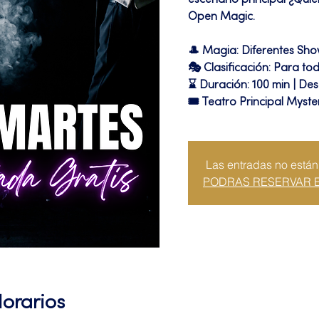
escenario principal ¿Quié
Open Magic.
🎩 Magia: Diferentes Sh
🎭 Clasificación: Para to
⌛ Duración: 100 min | Des
🎟 Teatro Principal Myste
Las entradas no están
PODRAS RESERVAR 
Horarios