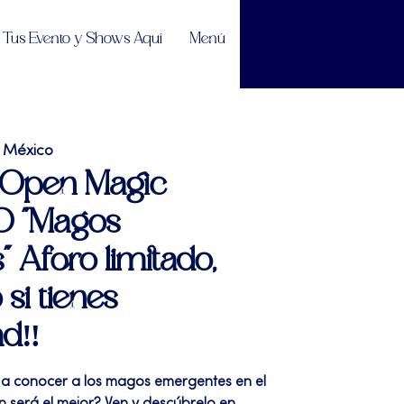
Tus Evento y Shows Aquí
Menú
 México
 Open Magic
 "Magos
 Aforo limitado,
 si tienes
ad‼️
a a conocer a los magos emergentes en el