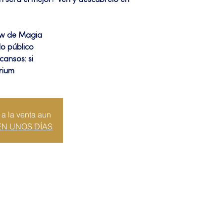
n será el mejor? Ven y descúbrelo en
ow de Magia
do público
cansos: si
rium
 a la venta aun
EN UNOS DÍAS