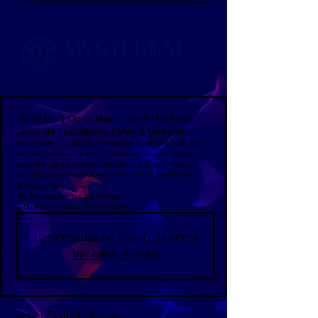
20:30 hrs | Open Magic "MAGIAMIGOS"
Show de Ilusionismo | Magia General
vie, 16 may
  |  
Ciudad de México
En Mysterium World, los
viernes por la noche se convierten en una cita obligada
para disfrutar de la Magia sin límites, y cada función es
una nueva oportunidad para descubrir lo inexplicable.
🎩 Magia: Ilusionismo
🎭 Clasificación: Toda la Familia
⌛ Duración: 80 min | Descansos SI
Las entradas no están a la venta
Ver otros eventos
Sede | Fecha | Horarios