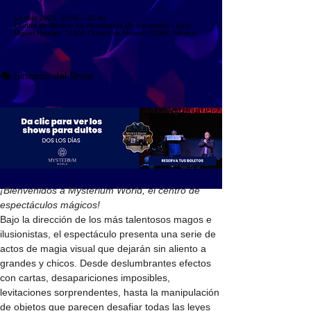
16 may 2025, 20:30 – 21:40
Ciudad de México, Av. Revolución 10, Escandón I Secc,
Miguel Hidalgo, 11800 Ciudad de México, CDMX, México
🎭 Sinopsis del Show
¡Bienvenidos a Mysterium World, el centro de 
espectáculos mágicos!
Bajo la dirección de los más talentosos magos e 
ilusionistas, el espectáculo presenta una serie de 
actos de magia visual que dejarán sin aliento a 
grandes y chicos. Desde deslumbrantes efectos 
con cartas, desapariciones imposibles, 
levitaciones sorprendentes, hasta la manipulación 
de objetos que parecen desafiar todas las leyes 