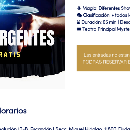
🎩 Magia: Diferentes Sh
🎭 Clasificación: + todos 
⌛ Duración: 65 min | Desc
🎟 Teatro Principal Myste
Las entradas no están
PODRAS RESERVAR 
Horarios
volución 10-B, Escandón I Secc, Miguel Hidalgo, 11800 Ciu