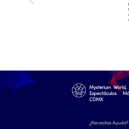
Mysterium World,
Espectáculos M
CDMX
¿Necesitas Ayuda?