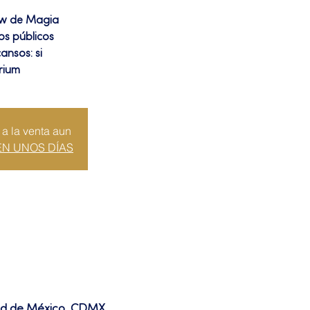
ow de Magia
los públicos
ansos: si
rium
 a la venta aun
EN UNOS DÍAS
dad de México, CDMX,