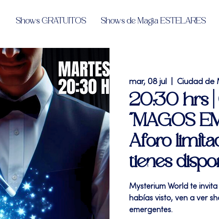
Shows GRATUITOS
Shows de Magia ESTELARES
mar, 08 jul
  |  
Ciudad de 
20:30 hrs |
"MAGOS E
Aforo limita
tienes dispo
Mysterium World te invit
habías visto, ven a ver 
emergentes.