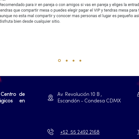
 Centro de
Av. Revolución 10 B ,
ágicos en
Escandón - Condesa CDMX
+52 55 2492 2168