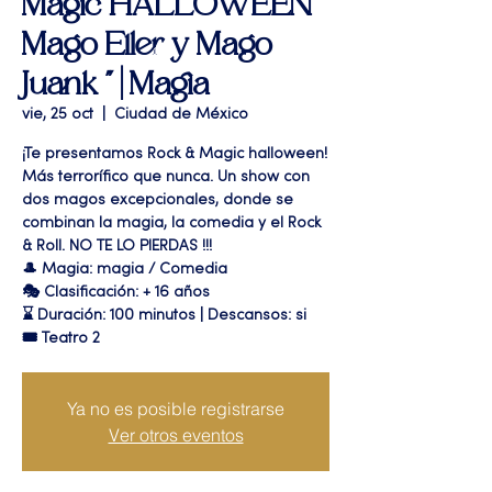
Magic HALLOWEEN"
Mago Eller y Mago
Juank " | Magia
vie, 25 oct
  |  
Ciudad de México
¡Te presentamos Rock & Magic halloween!
Más terrorífico que nunca. Un show con
dos magos excepcionales, donde se
combinan la magia, la comedia y el Rock
& Roll. NO TE LO PIERDAS !!!
🎩 Magia: magia / Comedia
🎭 Clasificación: + 16 años
⌛ Duración: 100 minutos | Descansos: si
🎟 Teatro 2
Ya no es posible registrarse
Ver otros eventos