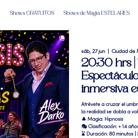
Shows GRATUITOS
Shows de Magia ESTELARES
sáb, 27 jun
  |  
Ciudad de 
20:30 hrs 
Espectáculo
inmersiva 
Atrévete a cruzar el umb
la realidad se dobla a vol
🎩 Magia: Hipnosis
🎭 Clasificación: + 14 año
⌛ Duración: 80 minutos |