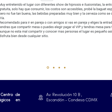
 Centro de
Av. Revolución 10 B ,
ágicos en
Escandón - Condesa CDMX