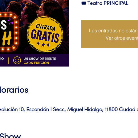
🎟 Teatro PRINCIPAL
Las entradas no están 
Ver otros even
Horarios
volución 10, Escandón I Secc, Miguel Hidalgo, 11800 Ciuda
l Show