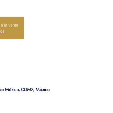
a la venta
tos
d de México, CDMX, México